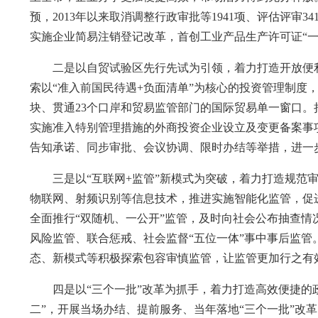
预，2013年以来取消调整行政审批等1941项、评估评
实施企业简易注销登记改革，首创工业产品生产许可证“一
二是以自贸试验区先行先试为引领，着力打造开放便利
索以“准入前国民待遇+负面清单”为核心的投资管理制度
块、贯通23个口岸和贸易监管部门的国际贸易单一窗口
实施准入特别管理措施的外商投资企业设立及变更备案事
告知承诺、同步审批、会议协调、限时办结等举措，进一
三是以“互联网+监管”新模式为突破，着力打造规范审
物联网、射频识别等信息技术，推进实施智能化监管，促
全面推行“双随机、一公开”监管，及时向社会公布抽查情
风险监管、联合惩戒、社会监督“五位一体”事中事后监管
态、新模式等积极探索包容审慎监管，让监管更加行之有
四是以“三个一批”改革为抓手，着力打造高效便捷的政
二”，开展当场办结、提前服务、当年落地“三个一批”改革，