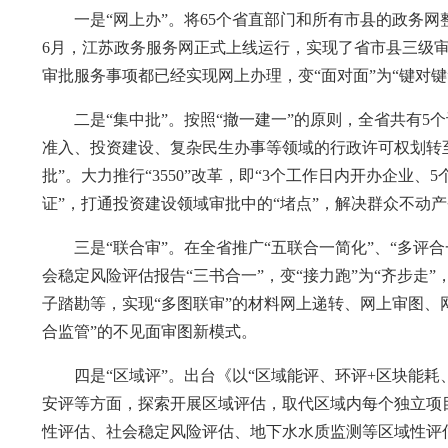
一是“网上办”。将65个省直部门和所有市县的政务网整
6月，江苏政务服务网正式上线运行，实现了省市县三级审
审批服务事项都已经实现网上办理，变“面对面”为“键对键
二是“集中批”。按照“撤一建一”的原则，全省共有5个
准入、投资建设、复杂民生办事等领域的行政许可权划转
批”。大力推行“3550”改革，即“3个工作日内开办企业
证”，打通投资建设领域审批中的“堵点”，解决群众不动
三是“联合审”。在全省推广“五联合一简化”、“多评合
会稳定风险评估报告“三书合一”，变“接力跑”为“齐步走”
子踏勘等，实现“多图联审”的材料网上递转、网上审图、
合监管”的不见面审图新模式。
四是“区域评”。出台《以“区域能评、环评+区块能耗
安评等方面，探索开展区域评估，取代区域内每个独立项目
性评估、社会稳定风险评估、地下水水质监测等区域性评