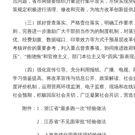
点问题，省市两级要组织力量进行集中攻关，尽快实现突
策规定积极进行清理、修改和完善，为地方改革创新提供
（三）抓好督查落实。严格责任落实，明确工作要求，
则，完善进一步激励广大干部担当作为的制度机制，对落
优、经费划拨、数据端口、印章效力等方式干预基层改革
考核评价的重要参考，列入重点督查事项。协同推进政府
压”、“推绕拖”和官僚主义、部门本位主义等“四风”新
（四）强化宣传引导。充分利用报纸、广播、电视、网
学习借鉴提高。将改革宣传与信息公开、政策解读、社会
度评价机制，运用营商环境监测、电子监察、现场和在线
社会预期，积极回应社会关切，广泛凝聚社会共识，营造
附件：1．浙江省“最多跑一次”经验做法
2．江苏省“不见面审批”经验做法
3．上海市优化营商环境经验做法