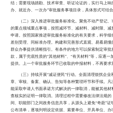
结；需要现场踏勘、技术审查、听证论证的，实行马上响
办、就近办、一次办”审批服务事项目录，具体形式可结合
（二）深入推进审批服务标准化。聚焦不动产登记、市
的重点领域重点事项，按照减环节、减材料、减时限、减
申请。按照国家推进审批服务标准化的有关要求，科学细
差别受理、同标准办理。构建和完善形式直观、易看易懂
群众办事提供清晰指引。有条件的地方可以探索制定审批
款，属于兜底性质的“其他材料”、“有关材料”等，应逐
提供。上一个审批服务环节已收取的申报材料，不再要求
（三）持续开展“减证便民”行动。全面清理烦扰企业和
章、审核、备案、确认、告知等各种繁琐环节和手续。凡
能采取申请人书面承诺方式解决的一律取消，能被其他材
查核实的证明一律取消。清理过程中需要修改法律法规的
间、职能部门之间政务信息共享，从源头上避免“奇葩”
公布清单，逐项列明设定依据、索要单位、开具单位、办